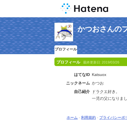
かつおさんの
プロフィール
プロフィール
最終更新日:
2019/03/26
はてなID
Katsuox
ニックネーム
かつお
自己紹介
ドラクエ
好き。
一児の父になりま
ホーム
-
利用規約
-
プライバシーポ