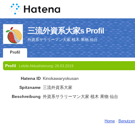
三流外資系大家s Profil
外資系サラリーマン大家 植木 果物 仙台
Profil
Profil
Letzte Aktualisierung:
26.03.2019
Hatena ID
Kinokawaryokusan
Spitzname
三流外資系大家
Beschreibung
外資系
サラリーマン大家
植木
果物
仙台
Home
-
Benutzer