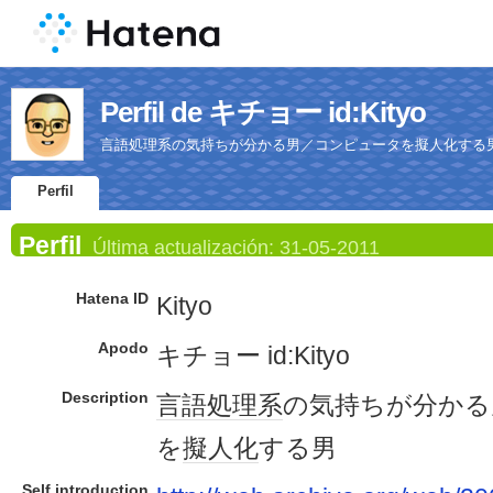
Perfil de キチョー id:Kityo
言語処理系の気持ちが分かる男／コンピュータを擬人化する
Perfil
Perfil
Última actualización:
31-05-2011
Hatena ID
Kityo
Apodo
キチョー id:Kityo
Description
言語
処理系
の気持ちが分かる
を
擬人化
する男
Self introduction