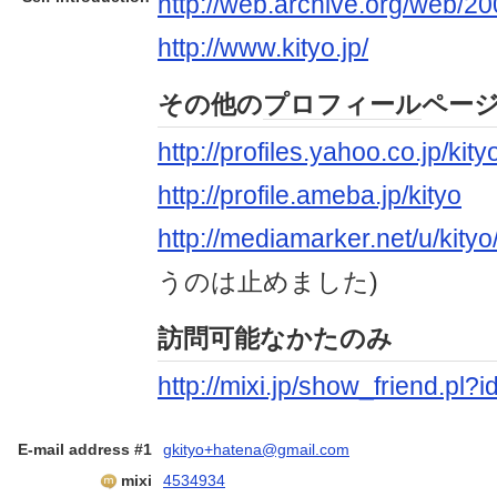
http://web.archive.org/web/2
http://www.kityo.jp/
その他の
プロフィール
ペー
http://profiles.yahoo.co.jp/kit
http://profile.ameba.jp/kityo
http://mediamarker.net/u/kityo/
うのは止めました)
訪問可能なかたのみ
http://mixi.jp/show_friend.pl
E-mail address #1
gkityo+hatena@gmail.com
mixi
4534934