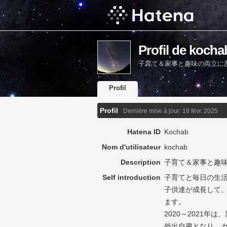
Profil de kocha
子育て＆家事と趣味の両立に
Profil
Profil
Dernière mise à jour:
18 févr. 2025
Hatena ID
Kochab
Nom d'utilisateur
kochab
Description
子育て
＆
家事
と
趣
Self introduction
子育てと毎日の生
子供達が成長して
ます。
2020～2021年
外出自粛となり 