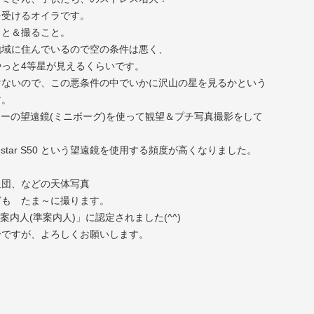
を受けるオイラです。
こと＆撮ること。
地域に住んでいるので空の条件は悪く、
っと4等星が見えるくらいです。
けないので、この悪条件の中でいかに沢山の星を見るかという
す。
カーの望遠鏡(ミニボーグ)を使って観望＆プチ写真撮影をして
eestar S50 という望遠鏡を使用する頻度が高くなりました。
星団、などの天体写真
ども たま～に撮ります。
空案内人(準案内人)」に認定されました(^^)
身ですが、よろしくお願いします。