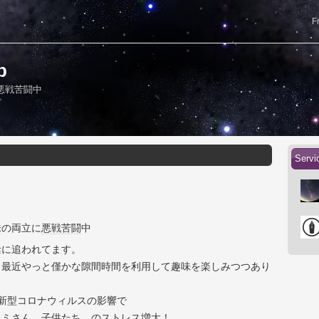
F
b
悪戦苦闘中
Servi
味
の両立に
悪戦苦闘
中
活に追われてます。
、最近やっと僅かな隙間時間を利用して趣味を楽しみつつあり
は、新型コロナウィルスの影響で
カミさん、子供たち、のストレス増大！