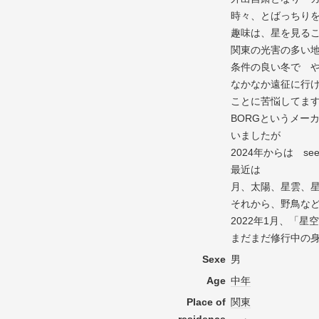
時々、とばっちり
趣味は、星を見る
関東の光害の多い
条件の良い冬で や
なかなか遠征に行
ことに苦悩してま
BORGというメー
いましたが
2024年からは s
最近は
月、太陽、星雲、
それから、野鳥な
2022年1月、「星
まだまだ修行中の
Sexe
男
Age
中年
Place of
関東