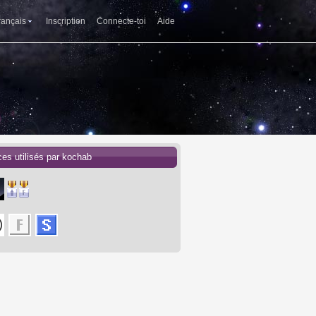
rançais
Inscription
Connecte-toi
Aide
ces utilisés par kochab