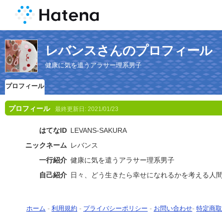
レバンスさんのプロフィール
健康に気を遣うアラサー理系男子
プロフィール
プロフィール
最終更新日:
2021/01/23
はてなID
LEVANS-SAKURA
ニックネーム
レバンス
一行紹介
健康に気を遣うアラサー理系男子
自己紹介
日々、どう生きたら幸せになれるかを考える人
ホーム
-
利用規約
-
プライバシーポリシー
-
お問い合わせ
-
特定商取