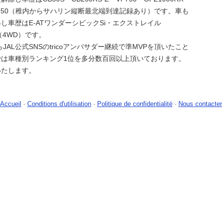
XR250（稚内からサハリン縦断最北端到達記録あり）です。車も
し車歴はE-ATワンダーシビックSi・エクストレイル
0（4WD）です。
らJAL公式SNSのtricoアンバサダー継続で準MVPを頂いたこと
では車種別ランキング1位を多分数百回以上頂いております。
いたします。
Accueil
-
Conditions d'utilisation
-
Politique de confidentialité
-
Nous contacter