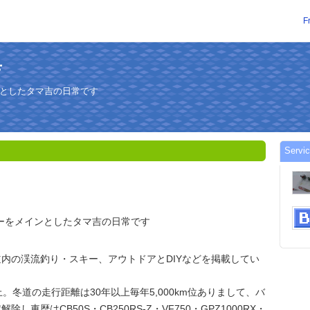
F
吉
ンとしたタマ吉の日常です
Servi
ーをメインとしたタマ吉の日常です
。
内の渓流釣り・スキー、アウトドアとDIYなどを掲載してい
。冬道の走行距離は30年以上毎年5,000km位ありまして、バ
し車歴はCB50S・CB250RS-Z・VF750・GPZ1000RX・