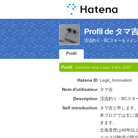
Profil de タマ
渓流釣り・BCスキーをメイ
Profil
Profil
Dernière mise à jour:
4 févr. 2025
Hatena ID
Legit_Innovation
Nom d'utilisateur
タマ吉
Description
渓流釣り・BCスキ
Self introduction
タマ吉と申します
本ブログでは主に道
きます。
北海道歴は40年以上
イクは試験場で限定解除