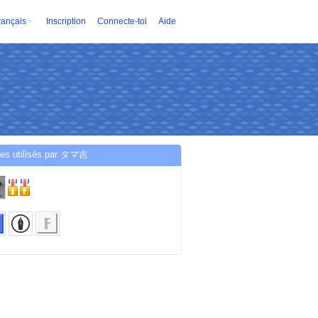
rançais
Inscription
Connecte-toi
Aide
ces utilisés par タマ吉