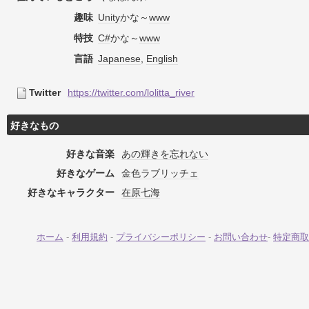
趣味
Unity
かな～
www
特技
C#
かな～
www
言語
Japanese
,
English
Twitter
https://twitter.com/lolitta_river
好きなもの
好きな音楽
あの輝きを忘れない
好きなゲーム
金色ラブリッチェ
好きなキャラクター
在原七海
ホーム
-
利用規約
-
プライバシーポリシー
-
お問い合わせ
-
特定商取