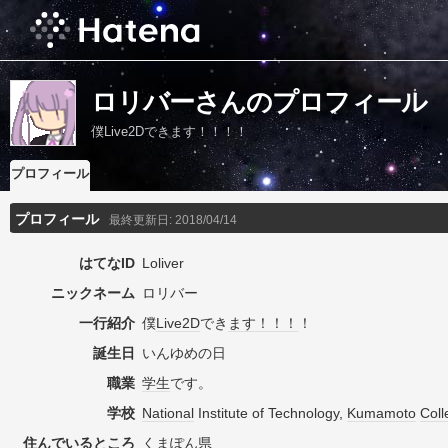
ロリバーさんのプロフィール
僕Live2Dできます！！！！
プロフィール
プロフィール
最終更新日:
2018/04/14
はてなID
Loliver
ニックネーム
ロリバー
一行紹介
僕
Live2D
でき
ます
！！！
！
誕生日
いんゆめの日
職業
学生
です。
学校
National
Institute of Technology,
Kumamoto
Coll
住んでいるところ
くまぽん県