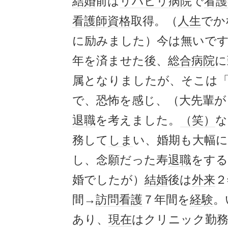
結婚
前は
リハビリ病院
で
看護
看護師
資格
取得。（
人生
でか
に励みました）今は無いで
年を済ませた後、
総合病院
に
属となりましたが、そこは
で、恐怖を感じ、（大先輩が
退職
を考えました。
（笑）
な
務して
しま
い、婚期も大幅
し、念願だった寿
退職
をする
婚でしたが）
結婚
後は
外来
２
間→
訪問看護
７年間を
経験
。
あり、
現在
はクリニック勤務