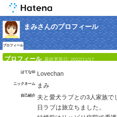
まみさんのプロフィール
プロフィール
プロフィール
最終更新日:
2022/11/17
はてなID
Lovechan
ニックネーム
まみ
自己紹介
夫と愛犬ラブとの3人
家族
で
日
ラブは旅立ちました。