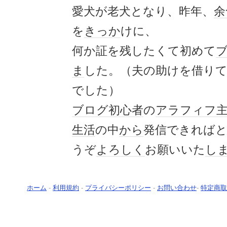
愛犬が老犬となり、昨年、
余
を
きっか
けに、
何か証を残したくて初めて
ま
した。（夫の助けを借り
でした）
ブログ
初心者
の
アラフィフ
生活
の中
から
発信できれば
うぞ
よろしく
お願いいた
し
ホーム
-
利用規約
-
プライバシーポリシー
-
お問い合わせ
-
特定商取