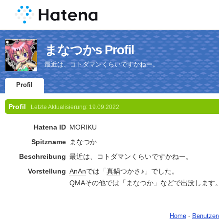
まなつかs Profil
最近は、コトダマンくらいですかねー。
Profil
Profil
Letzte Aktualisierung:
19.09.2022
Hatena ID
MORIKU
Spitzname
まなつか
Beschreibung
最近は、コトダマンくらいですかねー。
Vorstellung
AnAn
では「
真鍋
つかさ♪」でした。
QMA
その他では「まなつか」などで出没
しま
す
Home
-
Benutzer