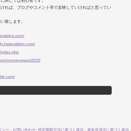
」に関しては
初心者
です。
頂ければ、
ブログ
や
コメント
等で反映していければと思ってい
願い致
しま
す。
tenablog.com/
dy.hatenablog.com/
k/index.php
.com/moneyreport2020
blr.com/
リシー
-
お問い合わせ
-
特定商取引法に基づく表示
-
資金決済法に基づく表示