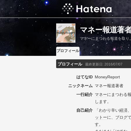
マネー報道著
マネーにまつわる報道を取り
プロフィール
プロフィール
最終更新日:
2016/07/07
はてなID
MoneyReport
ニックネーム
マネー報道著者
一行紹介
マネー
にまつわる
しま
す。
自己紹介
「わかり辛い
経済
ットー
に、
ブログ
す
。