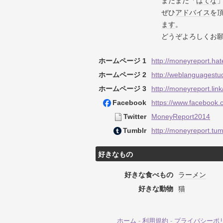
まだまだ「
はてな
ぜひ
アドバイス
を
ます
。
どうぞよろしくお
ホームページ 1
http://moneyreport.ha
ホームページ 2
http://weblanguagestu
ホームページ 3
http://moneyreport.lin
Facebook
https://www.facebook
Twitter
MoneyReport2014
Tumblr
http://moneyreport.tum
好きなもの
好きな食べもの
ラーメン
好きな動物
猫
ホーム
-
利用規約
-
プライバシーポ