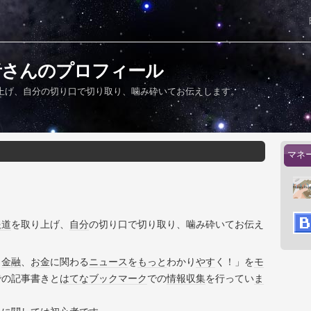
者さんのプロフィール
上げ、自分の切り口で切り取り、噛み砕いてお伝えします。
マネ
報道
を取り上げ、
自分
の切り口で切り取り、噛み砕いてお伝え
、
金融
、
お金
に関わる
ニュース
を
もっと
わかり
やす
く！」を
モ
での記事書きと
はてなブックマーク
での
情報収集
を行ってい
ま