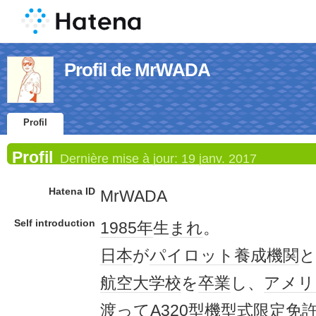
Profil de MrWADA
Profil
Profil
Dernière mise à jour:
19 janv. 2017
Hatena ID
MrWADA
Self introduction
1985年
生
まれ
。
日本
が
パイロット
養成
機関
と
航空大学校
を
卒業
し、
アメリ
渡って
A320
型機
型式
限定
免