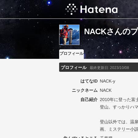
NACKさんの
プロフィール
プロフィール
最終更新日:
2023/10/08
はてなID
NACK-y
ニックネーム
NACK
自己紹介
2010年
に登った
富
登山
。すっかりハマ
登山
以外では、
温
画
、
ミステリー
小