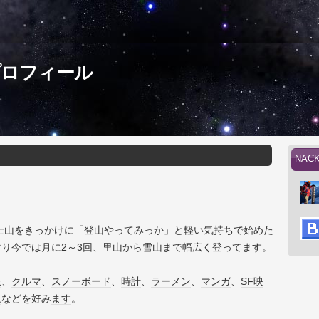
プロフィール
NA
士山
を
きっか
けに「
登山
やってみっか」と軽い
気持ち
で始めた
り今では月に2～3回、
里山
から
雪山
まで幅広く登って
ます
。
泉
、
クルマ
、
スノーボード
、
時計
、
ラーメン
、
マンガ
、
SF映
説
などを好み
ます
。