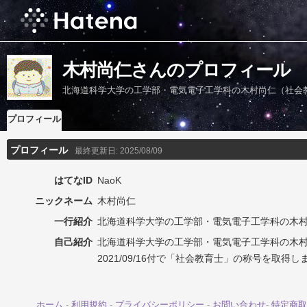
木村尚仁さんのプロフィール
北海道科学大学の工学部・電気電子工学科の木村尚仁（社会
プロフィール
プロフィール
最終更新日:
2025/08/09
はてなID
NaoK
ニックネーム
木村尚仁
一行紹介
北海道科学大学の工学部・電気電子工学科の木
自己紹介
北海道科学大学の工学部・電気電子工学科の木
2021/09/16付で「社会教育士」の称号を取得し
ホーム
-
利用規約
-
プライバシーポリシー
-
お問い合わせ
-
特定商取