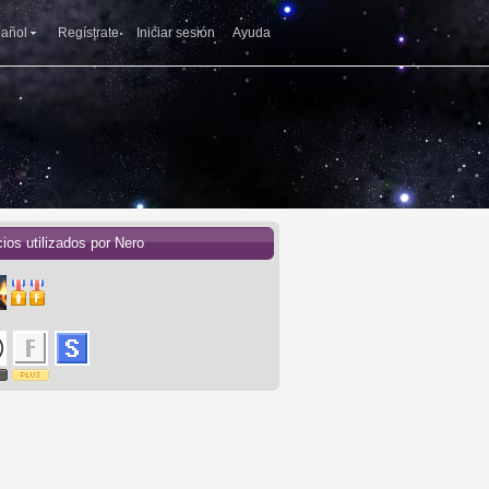
añol
Regístrate
Iniciar sesión
Ayuda
cios utilizados por Nero