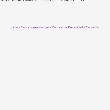
Inicio
-
Condiciones de uso
-
Política de Privacidad
-
Contactar