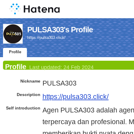
PULSA303's Profile
https://pulsa303.click/
Profile
Profile
Last updated:
24 Feb 2024
Nickname
PULSA303
Description
https://pulsa303.click/
Self introduction
Agen PULSA303 adalah agen
terpercaya dan profesional. 
memberikan bukti nyata deng