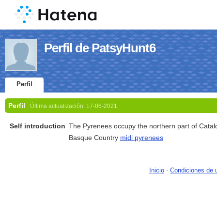
Perfil de PatsyHunt6
Perfil
Perfil
Última actualización:
17-06-2021
Self introduction
The Pyrenees occupy the northern part of Catal
Basque Country
midi pyrenees
Inicio
-
Condiciones de 