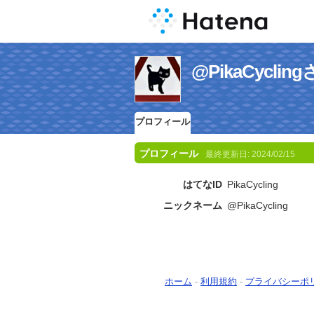
@PikaCycl
プロフィール
プロフィール
最終更新日:
2024/02/15
はてなID
PikaCycling
ニックネーム
@PikaCycling
ホーム
-
利用規約
-
プライバシーポ