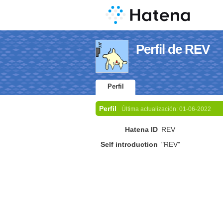
Perfil de REV
Perfil
Perfil
Última actualización:
01-06-2022
Hatena ID
REV
Self introduction
"REV"