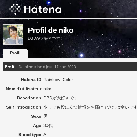
Profil de niko
DBDが大好きです！
Profil
Profil
Dernière mise à jour:
17 nov. 2023
Hatena ID
Rainbow_Color
Nom d'utilisateur
niko
Description
DBDが大好きです！
Self introduction
少しでも役に立つ情報をお届けできれば幸いで
Sexe
男
Age
30代
Blood type
A