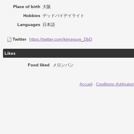
Place of birth
大阪
Hobbies
デッドバイデイライト
Languages
日本語
Twitter
https://twitter.com/kimagure_DbD
Likes
Food liked
メロンパン
Accueil
-
Conditions d'utilisatio