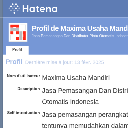
Profil de Maxima Usaha Mandi
Jasa Pemasangan Dan Distributor Pintu Otomatis Indones
Profil
Profil
Dernière mise à jour:
13 févr. 2025
Nom d'utilisateur
Maxima Usaha Mandiri
Description
Jasa Pemasangan Dan Distrib
Otomatis Indonesia
Self introduction
Jasa pemasangan perangka
tentunya memudahkan dalam