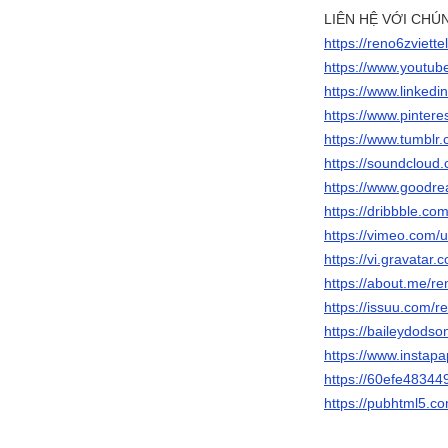
LIÊN HỆ VỚI CHÚ
https://reno6zviett
https://www.yout
https://www.linkedi
https://www.pinter
https://www.tumblr.
https://soundcloud.
https://www.goodre
https://dribbble.co
https://vimeo.com
https://vi.gravatar
https://about.me/re
https://issuu.com/r
https://baileydodso
https://www.insta
https://60efe48344
https://pubhtml5.