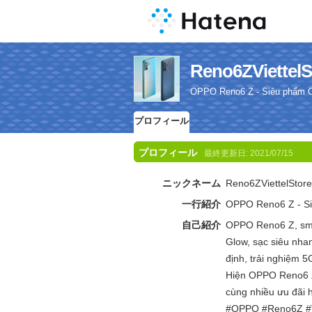
Reno6ZViet
OPPO Reno6 Z - Siêu phẩm O
プロフィール
プロフィール
最終更新日:
2021/07/15
ニックネーム
Reno6ZViettelStore
一行紹介
OPPO Reno6 Z - Si
自己紹介
OPPO Reno6 Z, sma
Glow, sạc siêu nh
định, trải nghiệm 
Hiện OPPO Reno6 Z 
cùng nhiều ưu đãi 
#OPPO #Reno6Z #Vi