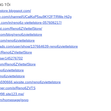
NG TÔI
elstore.blogspot.com/
ube.com/channel/UCalKoP5su9KY2FTRWe-Hi2g
n.com/in/reno6z-viettelstore-057606217/
est.com/Reno6ZViettelStore/
com/blog/reno6zviettelstore
com/reno6zviettelstore
ads.com/user/show/137664639-reno6zviettelstore
m/Reno6ZViettelStore
/user145276702
.com/Reno6ZViettelStore
no6zviettelstore
eno6zviettelstore
n590666.wixsite.com/reno6zviettelstore
paper.com/p/Reno6ZVTS
998.site123.me/
com/homepage/gvvo