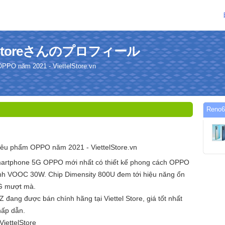
telStoreさんのプロフィール
PPO năm 2021 - ViettelStore.vn
Reno
êu phẩm OPPO năm 2021 - ViettelStore.vn
rtphone 5G OPPO mới nhất có thiết kế phong cách OPPO
anh VOOC 30W. Chip Dimensity 800U đem tới hiệu năng ổn
5G mượt mà.
đang được bán chính hãng tại Viettel Store, giá tốt nhất
hấp dẫn.
ettelStore