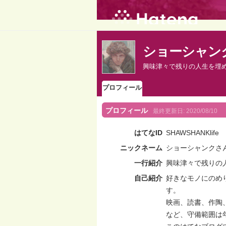
ショーシャン
興味津々で残りの人生を埋
プロフィール
プロフィール
最終更新日:
2020/08/10
はてなID
SHAWSHANKlife
ニックネーム
ショーシャンクさ
一行紹介
興味津々で残りの
自己紹介
好きなモノにのめ
す。
映画、読書、作陶
など、守備範囲は