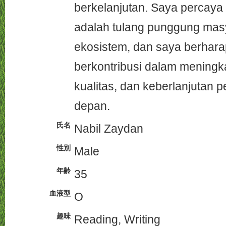
berkelanjutan. Saya percaya
adalah tulang punggung mas
ekosistem, dan saya berhara
berkontribusi dalam meningka
kualitas, dan keberlanjutan p
depan.
氏名
Nabil Zaydan
性別
Male
年齢
35
血液型
O
趣味
Reading, Writing