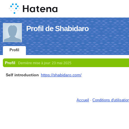
Profil de Shabidaro
Profil
Profil
Dernière mise à jour:
23 mai 2025
Self introduction
https://shabidaro.com/
Accueil
-
Conditions d'utilisatio