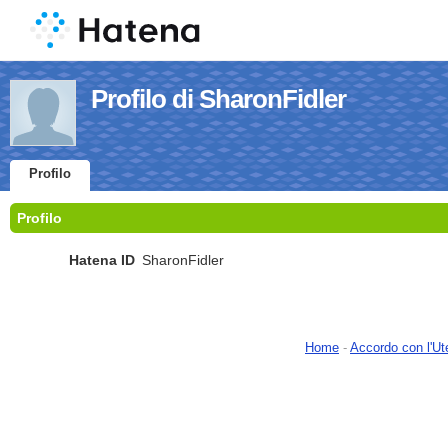
Profilo di SharonFidler
Profilo
Profilo
Hatena ID
SharonFidler
Home
-
Accordo con l'Ut