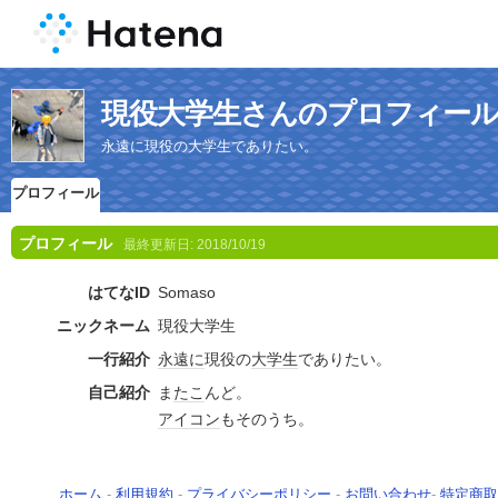
現役大学生さんのプロフィー
永遠に現役の大学生でありたい。
プロフィール
プロフィール
最終更新日:
2018/10/19
はてなID
Somaso
ニックネーム
現役大学生
一行紹介
永遠に
現役の
大学生
でありたい。
自己紹介
ま
たこ
んど。
アイコン
もそのうち。
ホーム
-
利用規約
-
プライバシーポリシー
-
お問い合わせ
-
特定商取