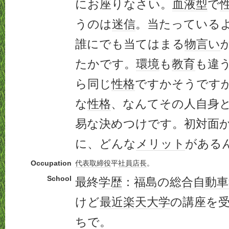
にお座りなさい。
血液型
で
うのは
迷信
。当たっている
誰にでも当てはまる
物言い
たかです。
環境
も
教育
も違
ら同じ
性格
ですかそうです
な
性格
、なんてその人自身
易な決めつけです。初対面
に、どんな
メリット
がある
Occupation
代表取締役
平
社員
店長
。
School
最終
学歴
：
福島
の
総合
自動車
けど
最近
楽天
大学
の講座を
ちで。