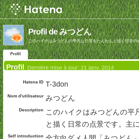
Profil de みつどん
このハイクはみつどんの平凡な日常をたんたんと描く日常の
Profil
Profil
Dernière mise à jour:
21 janv. 2014
Hatena ID
T-3don
Nom d'utilisateur
みつどん
Description
このハイクはみつどんの平
と描く日常の点景です。主
Self introduction
全方向
ダメ人間
「みつどん