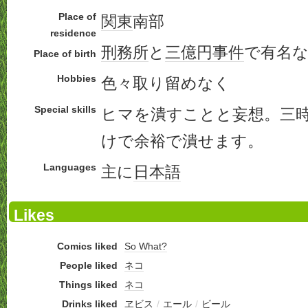
Place of
関東
南部
residence
刑務所
と
三億円事件
で有名
Place of birth
Hobbies
色々取り留めなく
Special skills
ヒマを潰すことと妄想。三
けで余裕で潰せます。
Languages
主に
日本語
Likes
Comics liked
So What?
People liked
ネコ
Things liked
ネコ
Drinks liked
ヱビス
/
エール
/
ビール