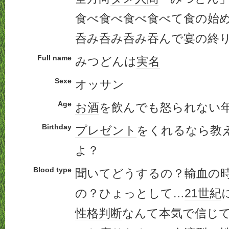
食べ食べ食べ食べて食の始
呑み呑み呑み吞んで宴の終
Full name
みつどんは
実名
Sexe
オッサン
Age
お酒
を飲んでも怒られない
Birthday
プレゼント
をくれるなら教
よ？
Blood type
聞いてどうするの？輸血の
の？ひょっとして…
21世紀
性格判断
なんて本気で信じ