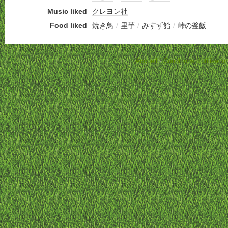
Music liked
クレヨン社
Food liked
焼き鳥
/
里芋
/
みすず飴
/
峠の釜飯
Accueil
-
Conditions d'utilisatio