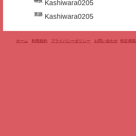
特技
Kashiwara0205
言語
Kashiwara0205
ホーム
-
利用規約
-
プライバシーポリシー
-
お問い合わせ
-
特定商取