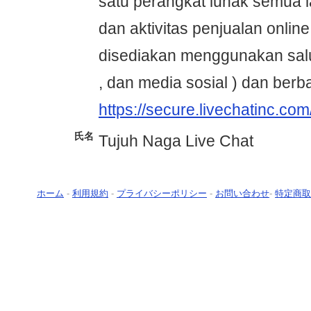
satu perangkat lunak semua 
dan aktivitas penjualan onlin
disediakan menggunakan salu
, dan media sosial ) dan berba
https://secure.livechatinc.co
氏名
Tujuh Naga Live Chat
ホーム
-
利用規約
-
プライバシーポリシー
-
お問い合わせ
-
特定商取