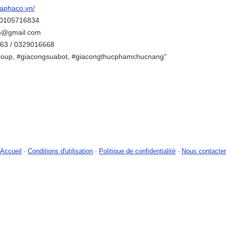
daphaco.vn/
0105716834
cn@gmail.com
863 / 0329016668
roup, #giacongsuabot, #giacongthucphamchucnang"
Accueil
-
Conditions d'utilisation
-
Politique de confidentialité
-
Nous contacter