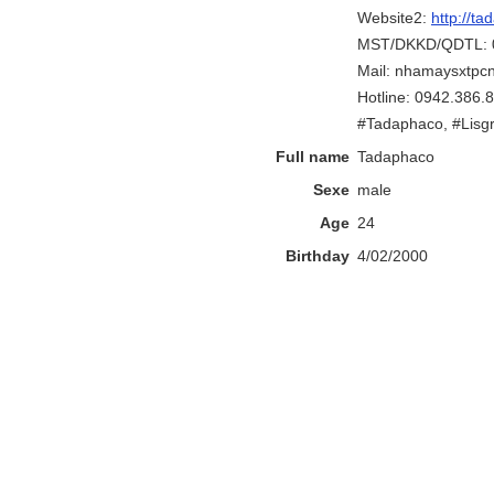
Website2:
http://ta
MST/DKKD/QDTL: 
Mail: nhamaysxtp
Hotline: 0942.386.
#Tadaphaco, #Lisg
Full name
Tadaphaco
Sexe
male
Age
24
Birthday
4/02/2000