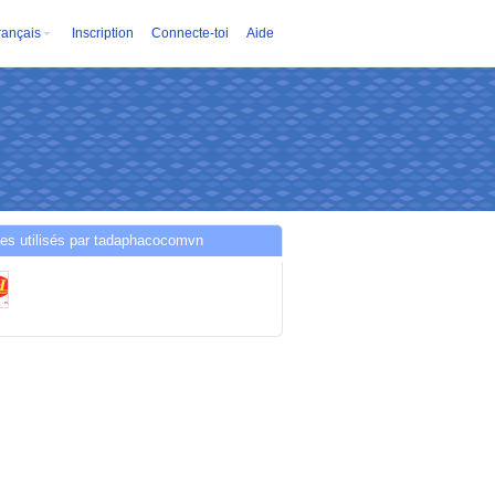
rançais
Inscription
Connecte-toi
Aide
es utilisés par tadaphacocomvn