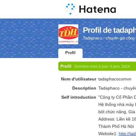
Profil de tada
Tadaphaco - chuyên gia công
Profil
Profil
Dernière mise à jour:
4 janv. 2024
Nom d'utilisateur
tadaphacocomvn
Description
Tadaphaco - chuyên
Self introduction
"Công ty Cổ Phần 
Hệ thống nhà máy 
bột chức năng, Gia
Address: Liền kề 
Thành Phố Hà Nội
Website1:
http://t