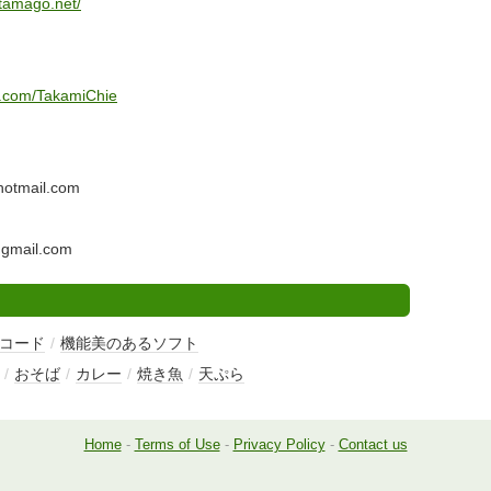
-tamago.net/
ter.com/TakamiChie
otmail.com
gmail.com
コード
/
機能美のあるソフト
/
おそば
/
カレー
/
焼き魚
/
天ぷら
Home
-
Terms of Use
-
Privacy Policy
-
Contact us