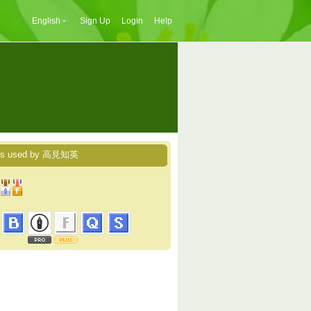
English
Sign Up
Login
Help
ces used by 高見知英