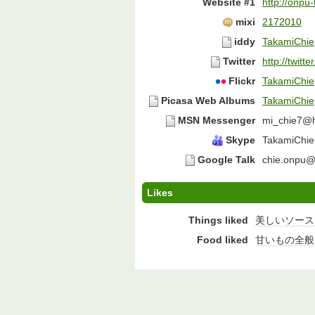
Website #1
http://onpu
mixi
2172010
iddy
TakamiChie
Twitter
http://twit
Flickr
TakamiChie
Picasa Web Albums
TakamiChie
MSN Messenger
mi_chie7@h
Skype
TakamiChie
Google Talk
chie.onpu@
Likes
Things liked
美しいソース
Food liked
甘いもの全般