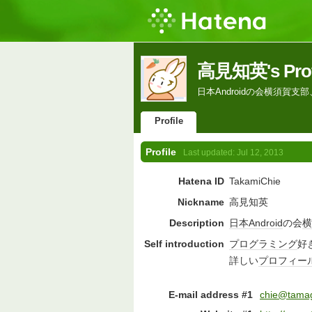
高見知英's Prof
日本Androidの会横須賀
Profile
Profile
Last updated:
Jul 12, 2013
Hatena ID
TakamiChie
Nickname
高見知英
Description
日本
Android
の会
横
Self introduction
プログラミング
好
詳しい
プロフィー
E-mail address #1
chie@tamag