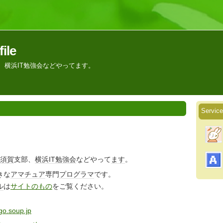
ile
支部、横浜IT勉強会などやってます。
Servi
須賀
支部、
横浜
IT
勉強会
などやって
ます
。
きな
アマチュア
専門
プログラマ
です。
ル
は
サイトのもの
をご覧ください。
o.soup.jp