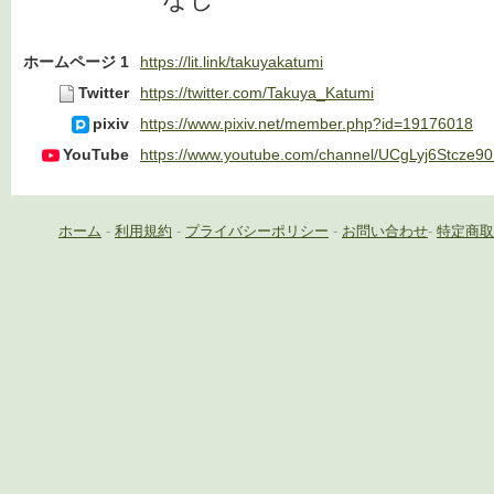
ホームページ 1
https://lit.link/takuyakatumi
Twitter
https://twitter.com/Takuya_Katumi
pixiv
https://www.pixiv.net/member.php?id=19176018
YouTube
https://www.youtube.com/channel/UCgLyj6Stcze
ホーム
-
利用規約
-
プライバシーポリシー
-
お問い合わせ
-
特定商取