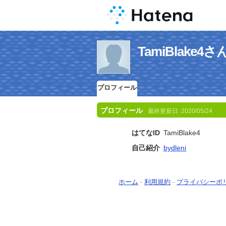
TamiBlake
プロフィール
プロフィール
最終更新日:
2020/05/24
はてなID
TamiBlake4
自己紹介
bydleni
ホーム
-
利用規約
-
プライバシーポ