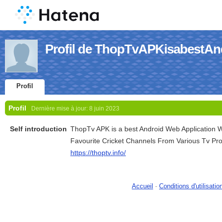
Profil de ThopTvAPKisabestA
Profil
Profil
Dernière mise à jour:
8 juin 2023
Self introduction
ThopTv APK is a best Android Web Application 
Favourite Cricket Channels From Various Tv Pro
https://thoptv.info/
Accueil
-
Conditions d'utilisatio