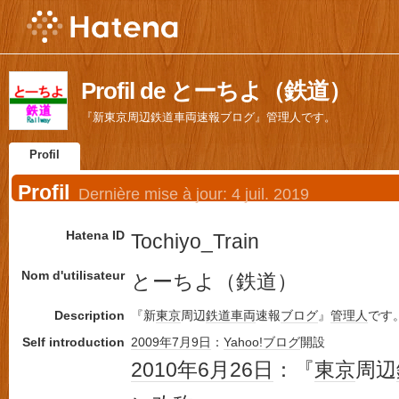
Profil de とーちよ（鉄道）
『新東京周辺鉄道車両速報ブログ』管理人です。
Profil
Profil
Dernière mise à jour:
4 juil. 2019
Hatena ID
Tochiyo_Train
Nom d'utilisateur
とーちよ（鉄道）
Description
『新
東京
周辺
鉄道車両
速報
ブログ
』
管理人
です
Self introduction
2009年
7月9日
：
Yahoo!ブログ
開設
2010年
6月26日
：『
東京
周辺