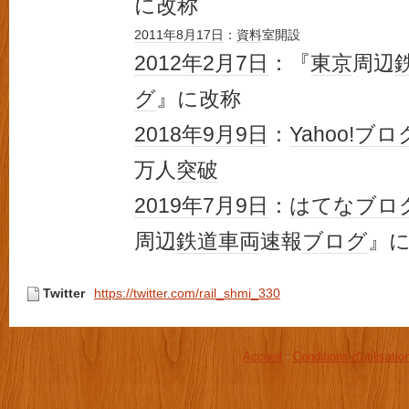
に改称
2011年
8月17日
：
資料
室開設
2012年
2月7日
：『
東京
周辺
グ
』に改称
2018年
9月9日
：
Yahoo!ブロ
万人
突破
2019年
7月9日
：
はてなブロ
周辺
鉄道車両
速報
ブログ
』
Twitter
https://twitter.com/rail_shmi_330
Accueil
-
Conditions d'utilisatio