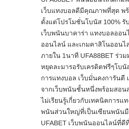
เว็บแทงบอลดีมีคุณภาพที่สุด พร้
ตั้งแต่โปรโมชั่นโบนัส 100% ร
เว็บพนันบาคาร่า แทงบอลออนไ
ออนไลน์ และเกมคาสิโนออนไล
ภายใน 1นาที UFA88BET ร่วมมา
หยุดละมารอรับเครดิตฟรีๆโบนัส
การแทงบอล เว็บมั่นคงการันตี 
จากเว็บพนันชั้นหนึ่งพร้อมสอ
ไม่เรียนรู้เกี่ยวกับเทคนิคการ
พนันส่วนใหญ่ที่เป็นเซียนพนันม
UFABET เว็บพนันออนไลน์ที่ดีที