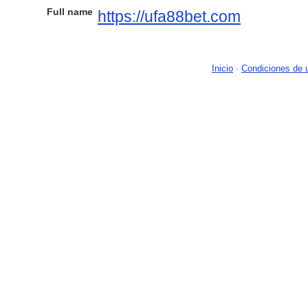
Full name
https://ufa88bet.com
Inicio
-
Condiciones de 