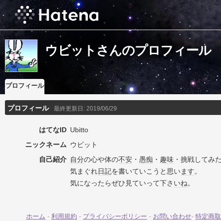
ウビットさんのプロフィール
プロフィール
プロフィール
最終更新日:
2019/06/29
はてなID
Ubitto
ニックネーム
ウビット
自己紹介
自分
の心や体の
不安
・
愚痴
・
趣味
・挑戦してみ
気まぐれ
日記
を書いていこうと思い
ます
。
気になったらぜひ見ていって下さ
いね
。
ホーム
-
利用規約
-
プライバシーポリシー
-
お問い合わせ
-
特定商取