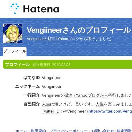
Vengiineerさんのプロフィール
Vengineerの戯言 (Yahooブログから移行しました)
プロフィール
プロフィール
最終更新日:
2019/08/03
はてなID
Vengineer
ニックネーム
Vengiineer
一行紹介
Vengineerの
戯言
(
Yahoo
ブログ
から
移行
しま
した
自己紹介
人生
は短いけど、長いです。
人生
を楽しみまし
Twitter
ID
: @Vengineer (
https://twitter.com/Ven
ホーム
-
利用規約
-
プライバシーポリシー
-
お問い合わせ
-
特定商取