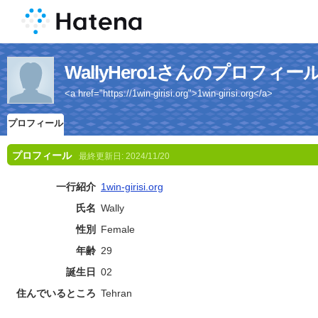
WallyHero1さんのプロフィー
<a href="https://1win-girisi.org">1win-girisi.org</a>
プロフィール
プロフィール
最終更新日:
2024/11/20
一行紹介
1win-girisi.org
氏名
Wally
性別
Female
年齢
29
誕生日
02
住んでいるところ
Tehran