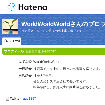
WorldWorldWorldさんのプ
技術系メモを中心に日々の出来事を綴ります。
プロフィール
プロフィール
最終更新日:
2016/07/17
はてなID
WorldWorldWorld
一行紹介
技術
系
メモ
を中心に日々の
出来事
を
綴り
ます
。
自己紹介
社会人
7年目。
仙台
の某
システム
会社
で働いて
ます
。
昨年
結婚
し、
独身
人生
に終止符を討ちました。
Twitter
quo1987