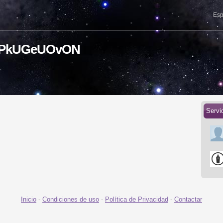
Esp
cvPkUGeUOvON
Servi
Inicio
-
Condiciones de uso
-
Política de Privacidad
-
Contactar