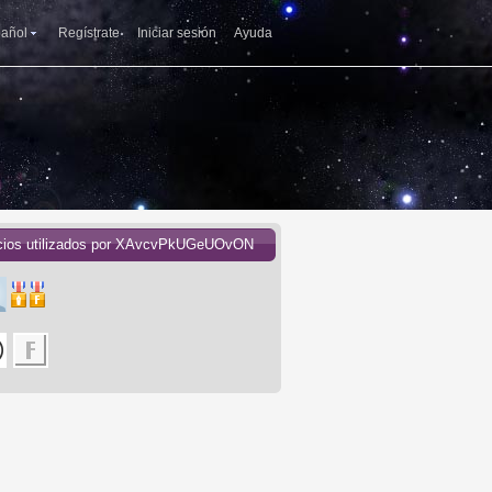
añol
Regístrate
Iniciar sesión
Ayuda
cios utilizados por XAvcvPkUGeUOvON