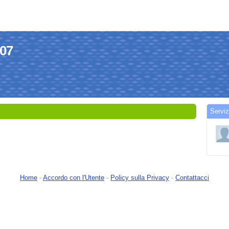
007
Serviz
Home
-
Accordo con l'Utente
-
Policy sulla Privacy
-
Contattacci