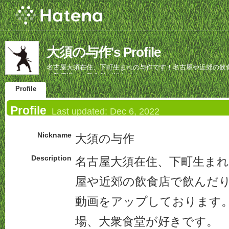
大須の与作's Profile
名古屋大須在住、下町生まれの与作です！名古屋や近郊の飲食
大衆酒場、大衆食堂が好きです。
Profile
Profile
Last updated:
Dec 6, 2022
Nickname
大須の与作
Description
名古屋大須在住、下町生ま
屋や近郊の飲食店で飲んだり食
動画をアップしております
場、大衆食堂が好きです。