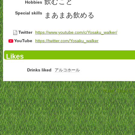
飲むこと
Hobbies
Special skills
まあまあ飲める
Twitter
https://www.youtube.com/c/Yosaku_walker/
YouTube
https://twitter.com/Yosaku_walker
Likes
Drinks liked
アルコホール
Home
-
Terms of 