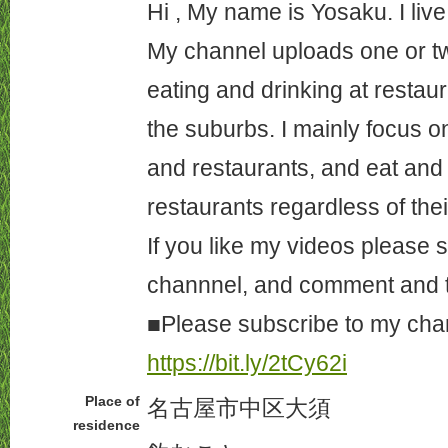
Hi , My name is Yosaku. I liv
My channel uploads one or t
eating and drinking at resta
the suburbs. I mainly focus o
and restaurants, and eat and 
restaurants regardless of thei
If you like my videos please 
channnel, and comment and 
■Please subscribe to my ch
https://bit.ly/2tCy62i
Place of
名古屋市中区大須
residence