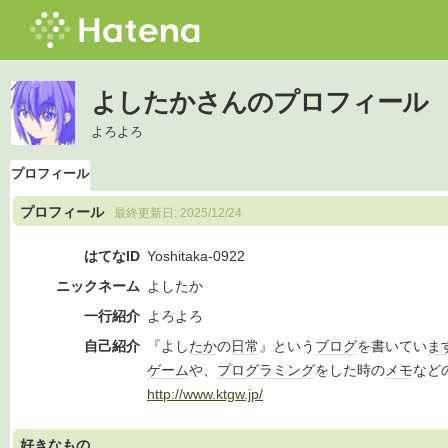
よしたかさんのプロフィール
よろよろ
プロフィール
プロフィール
最終更新日:
2025/12/24
はてなID
Yoshitaka-0922
ニックネーム
よしたか
一行紹介
よろよろ
自己紹介
『よし
たか
の
日常
』という
ブログ
を書いてい
ま
ゲーム
や、
プログラミング
をした時の
メモ
など
http://www.ktgw.jp/
好きなもの