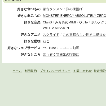
好きな食べもの
蒙古タンメン
/
鶏の唐揚げ
好きな飲みもの
MONSTER ENERGY ABSOLUTELY ZER
好きな音楽
ClariS
/
みみめめMIMI
/
Q'ulle
/
ポルノグ
WITH A MISSION
好きなアニメ
スクライド
/
この素晴らしい世界に祝福を
好きな動物
ねこ
好きなウェブサービス
YouTube
/
ニコニコ動画
好きなところ
落ち着く雰囲気の喫茶店
ホーム
-
利用規約
-
プライバシーポリシー
-
お問い合わせ
-
特定商取