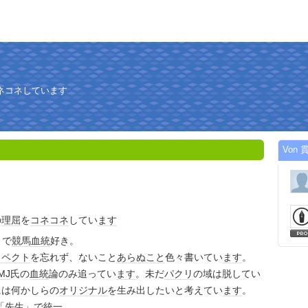
ネコネしています
Von 貫
の
理屈
を
コネ
コネ
してい
ます
きで
競馬
血統
好き。
スペクト
を忘れず、ないこと
あらぬこと
色々書いてい
ます
。
MJ
氏の
血統
論のみ追ってい
ます
。未だ
パクリ
の域は脱してい
には何かしらの
オリジナル
を生み出したいと考えてい
ます
。
「
先生
」で
統一
。