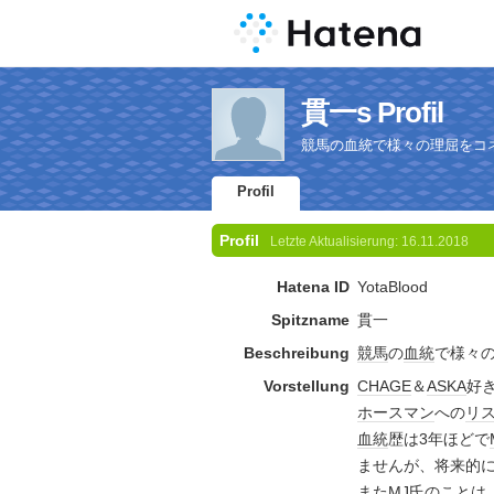
貫一s Profil
競馬の血統で様々の理屈をコ
Profil
Profil
Letzte Aktualisierung:
16.11.2018
Hatena ID
YotaBlood
Spitzname
貫一
Beschreibung
競馬
の
血統
で様々
Vorstellung
CHAGE
＆
ASKA
好
ホース
マン
への
リ
血統
歴は3年ほどで
ませんが、将来的
また
MJ
氏のことは