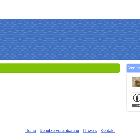
Von c
Home
-
Benutzervereinbarung
-
Hinweis
-
Kontakt