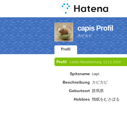
capis Profil
カピカピ
Profil
Profil
Letzte Aktualisierung:
13.12.2024
Spitzname
capi
Beschreibung
カピカピ
Geburtsort
群馬県
Hobbies
惰眠をむさぼる