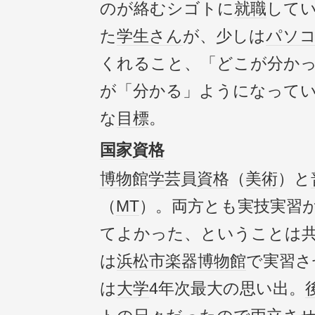
のが絡むシゴトに
就職
して
た
学生さん
が、少しは
パソ
くれること、「どこが分か
が「分かる」ようになって
な
目標
。
国家資格
博物館学
芸員
資格
（
美術
）と
（
MT
）。両方とも実技実習
てよかった、ということは
は
浜松市楽器博物館
で実習さ
は
大学
4年次最大の思い出。