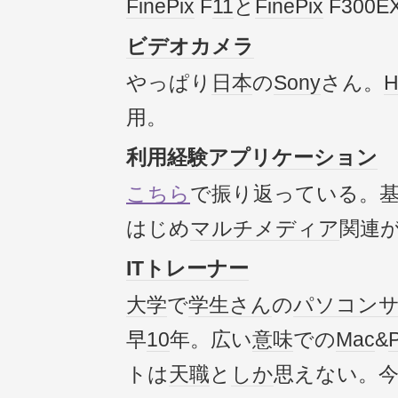
FinePix
F
11
と
FinePix
F300
ビデオカメラ
やっぱり
日本
の
Sony
さん。
用。
利用
経験
アプリケーション
こちら
で振り返っている。
はじめ
マルチメディア
関連
IT
トレーナー
大学
で
学生さん
の
パソコン
早
10
年。広い
意味
での
Mac
&
トは
天職
と
しか
思えない。