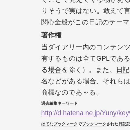
りそうで実はない。敢えて
関心全般がこの
日記
の
テーマ
著作権
当
ダイアリー
内の
コンテン
有する
もの
は全て
GPL
であ
る
場合
を除く）。また、
日記
名などがある
場合
、それら
商標
なのであ～る。
過去
編集
キーワード
http://d.hatena.ne.jp/Yuny/key
はてなブックマーク
で
ブックマーク
された
日記