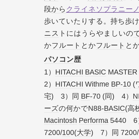
段
から
クライネソプラニー
歩いていたりする。持ち歩
ニス
トにはうらやましいの
か
フルート
とか
フルート
と
パソコン
歴
1）
HITACHI
BASIC
MASTER 
2）
HITACHI
W
it
hme
BP
-
10
(
宅) 3）同
BF
-70 (同) 4）
N
ーズ
の何かでN88-
BASIC
(高
Macintosh
Performa
5440 
7200/
10
0(
大学
) 7）同 7200/