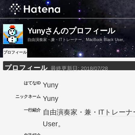
Yunyさんのプロフィール
自由演奏家・兼・ITトレーナー。MacBook Black User。
プロフィール
プロフィール
最終更新日:
2018/07/28
はてなID
Yuny
ニックネーム
Yuny
一行紹介
自由
演奏家
・兼・
IT
トレーナ
User
。