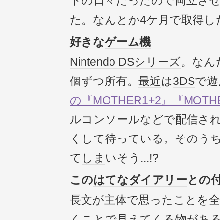
トの日々だったので両立さ
た。なんとか4ケ月で取得し
好きな
ゲーム機
Nintendo DS
シリーズ
。なん
個ずつ所有。
最近
は
3DS
で遊
の『MOTHER1+2』
『MOTH
ルコンソール
などで配信さ
くして待っている。そのう
て
しま
いそう...!?
この
はてなダイアリー
との
長文が主体で思ったことを全
くことで見えてくる物があ