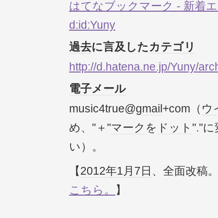
はてなブックマーク - 新着エ
d:id:Yuny
過去
に言及した
カテゴリ
http://d.hatena.ne.jp/Yuny/arc
電子メール
music4true@
gmail
+com（
ウ
め、"＋"
マーク
を
ドット
".
い）。
【
2012年
1月7日
、全面改稿
こちら。
】