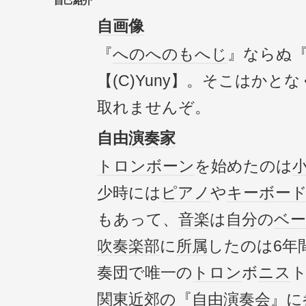
自己紹介
自画像
『
へのへのもへじ
』ならぬ
【(C)Yuny】。そこはかと
取れませんぞ。
自由
演奏家
トロンボーン
を始めたのは
少時には
ピアノ
や
キーボー
もあって、
音楽
は
自分
の
ベ
吹奏楽部
に
所属
したのは6年
奏団で唯一の
トロン
ボ
ニス
関東
近郊の『
自由演奏会
』に