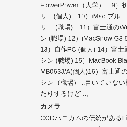
FlowerPower（
大学
） 9）
リー
(個人)
10
）
iMac
ブル
リー
(
職場
)
11
）
富士通
の
Wi
ン
(
職場
)
12
）
iMac
Snow G3
13）
自作PC
(個人) 14）
富士
シン
(
職場
) 15）
MacBook
Bl
MB063J/A(個人)16）
富士通
シン
（
職場
）...書いていな
たりするけど...。
カメラ
CCD
ハニカム
の
伝統
がある
F