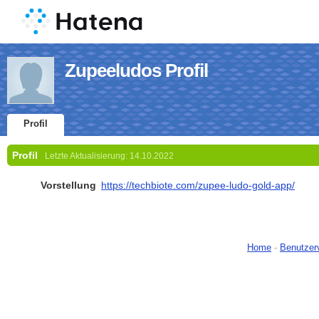
Zupeeludos Profil
Profil
Profil
Letzte Aktualisierung:
14.10.2022
Vorstellung
https://techbiote.com/zupee-ludo-gold-app/
Home
-
Benutzer