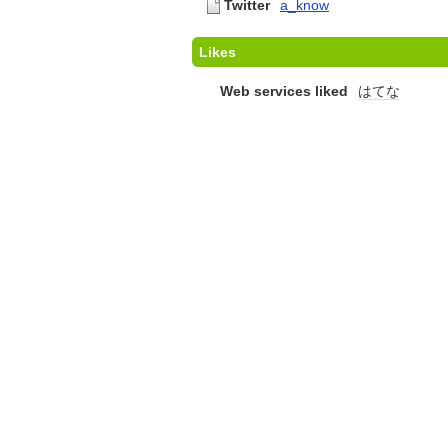
Twitter
a_know
Likes
Web services liked
はてな