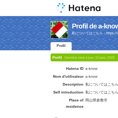
Profil de a-kno
私についてはこちら：https://abo
Profil
Profil
Dernière mise à jour:
22 janv. 2025
Hatena ID
a-know
Nom d'utilisateur
a-know
Description
私についてはこち
Self introduction
私についてはこち
Place of
岡山県倉敷市
residence