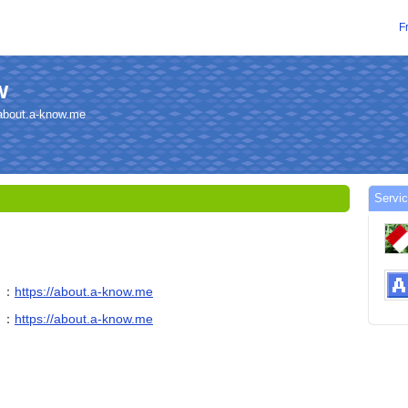
F
w
ut.a-know.me
Servic
ら：
https://about.a-know.me
ら：
https://about.a-know.me