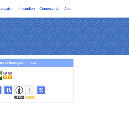
rançais
Inscription
Connecte-toi
Aide
es utilisés par a-know