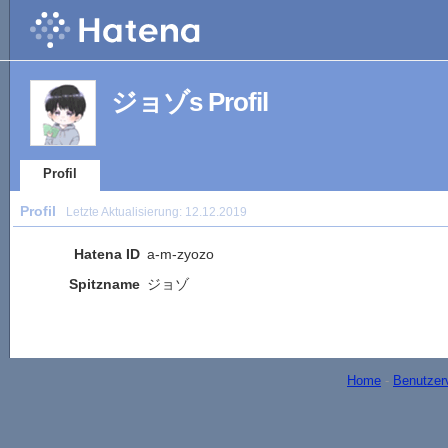
ジョゾs Profil
Profil
Profil
Letzte Aktualisierung:
12.12.2019
Hatena ID
a-m-zyozo
Spitzname
ジョゾ
Home
-
Benutzer